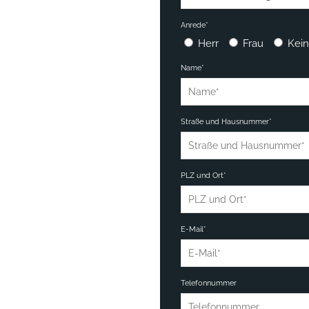
Anrede*
Herr
Frau
Kei
Name*
Straße und Hausnummer*
PLZ und Ort*
E-Mail*
Telefonnummer