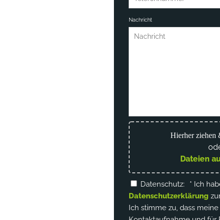
Nachricht
Hierher ziehen 
od
Dateien a
Datenschutz:
* Ich hab
Datenschutzerklärung
zu
Ich stimme zu, dass meine
Kontaktaufnahme und für 