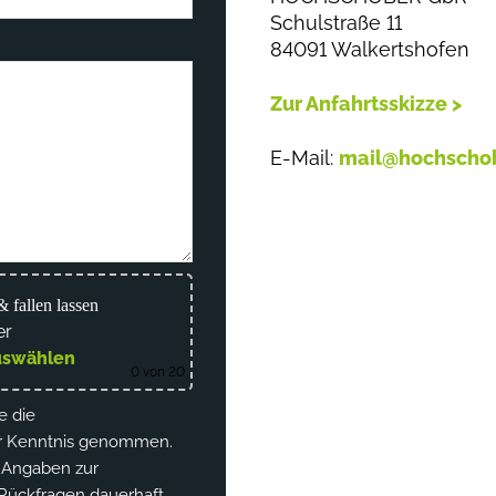
Schulstraße 11
84091 Walkertshofen
Zur Anfahrtsskizze >
E-Mail:
mail@hochscho
& fallen lassen
er
uswählen
0
von 20
e die
r Kenntnis genommen.
 Angaben zur
Rückfragen dauerhaft