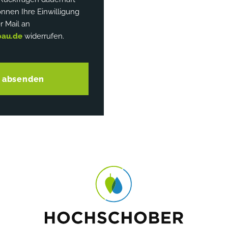
nnen Ihre Einwilligung
r Mail an
bau.de
widerrufen.