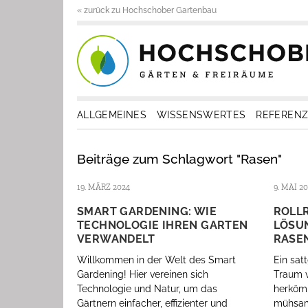
« zurück zu Hochschober Gartenbau
ALLGEMEINES
WISSENSWERTES
REFEREN
Beiträge zum Schlagwort "Rasen"
19. MÄRZ 2024
9. MAI 2
SMART GARDENING: WIE
ROLLR
TECHNOLOGIE IHREN GARTEN
LÖSU
VERWANDELT
RASE
Willkommen in der Welt des Smart
Ein satt
Gardening! Hier vereinen sich
Traum v
Technologie und Natur, um das
herkömm
Gärtnern einfacher, effizienter und
mühsam 